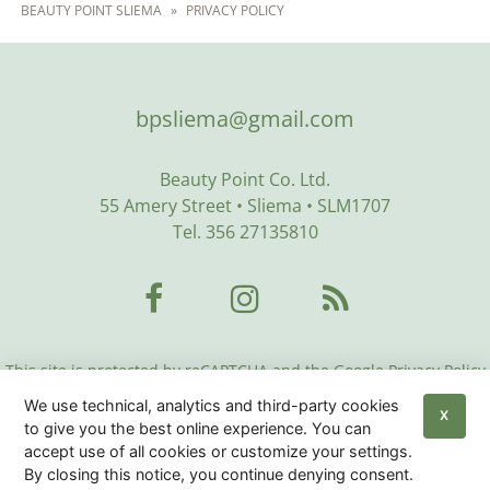
BEAUTY POINT SLIEMA
»
PRIVACY POLICY
bpsliema@gmail.com
Beauty Point Co. Ltd.
55 Amery Street • Sliema • SLM1707
Tel. 356 27135810
This site is protected by reCAPTCHA and the Google Privacy Policy
and Terms of Service apply:
Google Privacy Policy
•
Google Terms
We use technical, analytics and third-party cookies
of Service
•
More Info
X
to give you the best online experience. You can
accept use of all cookies or customize your settings.
Beauty Center Malta
© 2026
|
Privacy Policy
|
Cookies
By closing this notice, you continue denying consent.
Policy
|
Sitemap